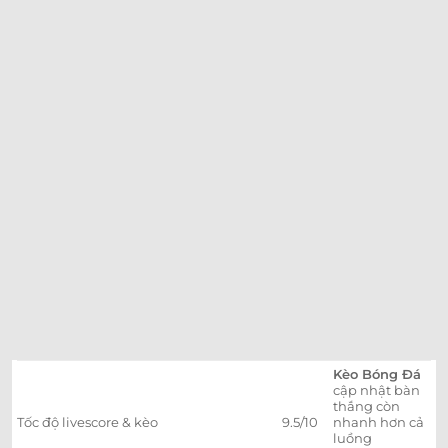
Đánh giá thực tế của độc giả lâu năm về website
Điểm
số
(Hội
Nhận xét thực
Tiêu chí đánh giá
viên
tế
bình
chọn)
Kèo Bóng Đá
cập nhật bàn
thắng còn
Tốc độ livescore & kèo
9.5/10
nhanh hơn cả
luồng