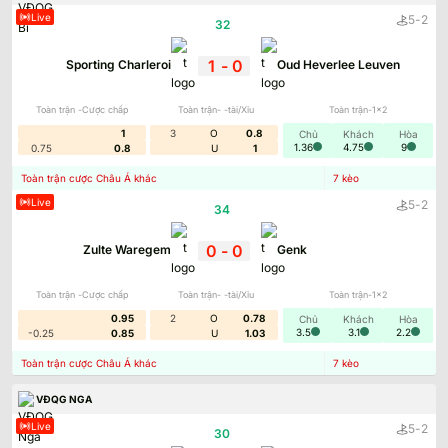
Live
-
5
2
32
'
1
-
0
Sporting Charleroi
Oud Heverlee Leuven
Toàn trận -Cược chấp
Toàn trận- -tài/Xỉu
Toàn trận-1x2
1
3
O
0.8
Chủ
Khách
Hòa
1.36
4.75
9
0.75
0.8
U
1
Toàn trận cược Châu Á khác
7
kèo
Live
-
5
2
34
'
0
-
0
Zulte Waregem
Genk
Toàn trận -Cược chấp
Toàn trận- -tài/Xỉu
Toàn trận-1x2
0.95
2
O
0.78
Chủ
Khách
Hòa
3.5
3.1
2.2
-0.25
0.85
U
1.03
Toàn trận cược Châu Á khác
7
kèo
VĐQG NGA
Live
-
5
2
30
'