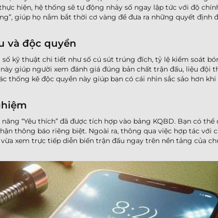
ực hiện, hệ thống sẽ tự động nhảy số ngay lập tức với độ chín
ng”, giúp họ nắm bắt thời cơ vàng để đưa ra những quyết định đ
u và độc quyền
 kỹ thuật chi tiết như số cú sút trúng đích, tỷ lệ kiểm soát bó
 này giúp người xem đánh giá đúng bản chất trận đấu, liệu đội 
ác thống kê độc quyền này giúp bạn có cái nhìn sắc sảo hơn khi
ghiệm
h năng “Yêu thích” đã được tích hợp vào bảng KQBD. Bạn có thể 
n thông báo riêng biệt. Ngoài ra, thông qua việc hợp tác với c
ả vừa xem trực tiếp diễn biến trận đấu ngay trên nền tảng của c