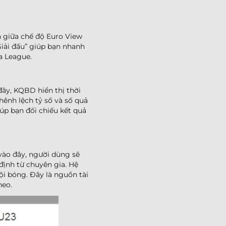
n giữa chế độ Euro View
Giải đấu” giúp bạn nhanh
pa League.
đây, KQBD hiển thị thời
hênh lệch tỷ số và số quả
iúp bạn đối chiếu kết quả
vào đây, người dùng sẽ
 định từ chuyên gia. Hệ
ội bóng. Đây là nguồn tài
heo.