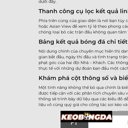
dưới đây.
Thanh công cụ lọc kết quả li
Phía trên cùng của giao diện là nơi bạn tùy
hoặc Asian View để xem tỷ lệ theo phong c
chóng loại bỏ các trận đấu không quan tâm v
Bảng kết quả bóng đá chi tiế
Nội dung chính của chuyên mục hiển thị danh 
gian bắt đầu, ngày thi đấu và tình trạng trậ
phạt góc của hai đội Nhà – Khách. Các thông
thực tế với những dự đoán ban đầu một cách
Khám phá cột thông số và biể
Một tính năng không thể bỏ qua chính là bi
được tiếp cận với các phân tích chuyên sâu v
thống sẽ trình bày dữ liệu qua các biểu đồ 
liệu vô cùng quý giá cho công tác soi kèo v