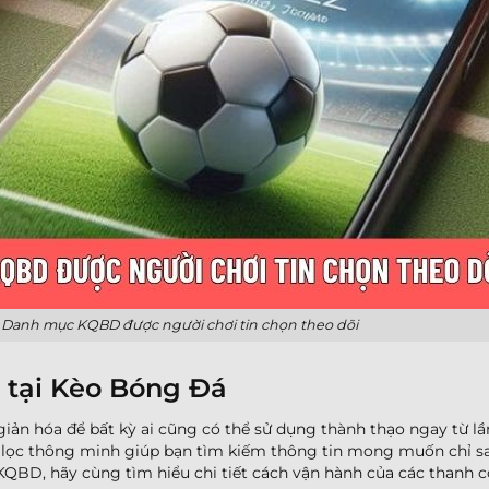
Danh mục KQBD được người chơi tin chọn theo dõi
 tại Kèo Bóng Đá
 giản hóa để bất kỳ ai cũng có thể sử dụng thành thạo ngay từ lầ
bộ lọc thông minh giúp bạn tìm kiếm thông tin mong muốn chỉ 
 KQBD, hãy cùng tìm hiểu chi tiết cách vận hành của các thanh