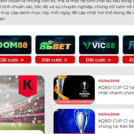
n thuần là những con số, mà là một hệ sinh thái dữ liệu sống 
ề tính chuẩn xác, tốc độ và sự chuyên nghiệp, chúng tôi luôn 
ãy truy cập danh mục này mỗi ngày để cập nhật hơi thở bóng đá
ạn.
03/04/2026
KQBD CUP C2 tại
nhật nhanh chó
03/04/2026
KQBD CUP C1 cập
chóng tại Kèo B