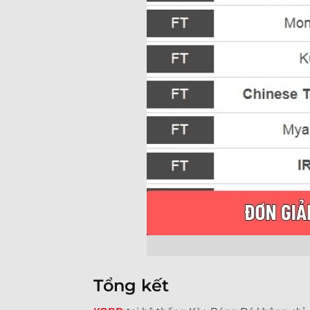
Tổng kết