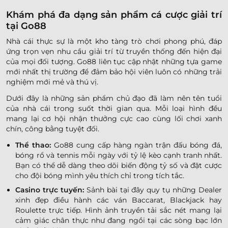
Khám phá đa dạng sản phẩm cá cược giải trí
tại Go88
Nhà cái thực sự là một kho tàng trò chơi phong phú, đáp
ứng trọn vẹn nhu cầu giải trí từ truyền thống đến hiện đại
của mọi đối tượng. Go88 liên tục cập nhật những tựa game
mới nhất thị trường để đảm bảo hội viên luôn có những trải
nghiệm mới mẻ và thú vị.
Dưới đây là những sản phẩm chủ đạo đã làm nên tên tuổi
của nhà cái trong suốt thời gian qua. Mỗi loại hình đều
mang lại cơ hội nhận thưởng cực cao cùng lối chơi xanh
chín, công bằng tuyệt đối.
Thể thao:
Go88 cung cấp hàng ngàn trận đấu bóng đá,
bóng rổ và tennis mỗi ngày với tỷ lệ kèo cạnh tranh nhất.
Bạn có thể dễ dàng theo dõi biến động tỷ số và đặt cược
cho đội bóng mình yêu thích chỉ trong tích tắc.
Casino trực tuyến:
Sảnh bài tại đây quy tụ những Dealer
xinh đẹp điều hành các ván Baccarat, Blackjack hay
Roulette trực tiếp. Hình ảnh truyền tải sắc nét mang lại
cảm giác chân thực như đang ngồi tại các sòng bạc lớn