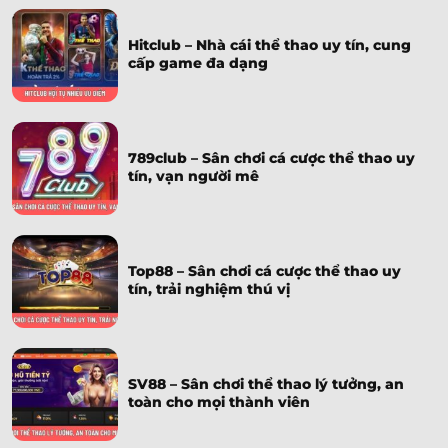
Hitclub – Nhà cái thể thao uy tín, cung
cấp game đa dạng
789club – Sân chơi cá cược thể thao uy
tín, vạn người mê
Top88 – Sân chơi cá cược thể thao uy
tín, trải nghiệm thú vị
SV88 – Sân chơi thể thao lý tưởng, an
toàn cho mọi thành viên