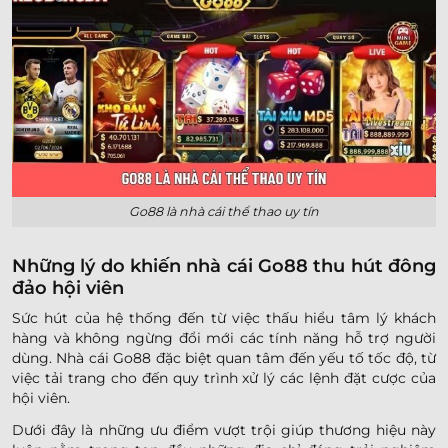
Go88 là nhà cái thể thao uy tín
Những lý do khiến nhà cái Go88 thu hút đông
đảo hội viên
Sức hút của hệ thống đến từ việc thấu hiểu tâm lý khách
hàng và không ngừng đổi mới các tính năng hỗ trợ người
dùng. Nhà cái Go88 đặc biệt quan tâm đến yếu tố tốc độ, từ
việc tải trang cho đến quy trình xử lý các lệnh đặt cược của
hội viên.
Dưới đây là những ưu điểm vượt trội giúp thương hiệu này