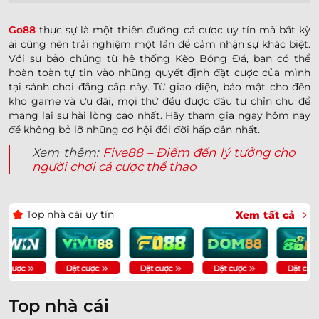
Go88
thực sự là một thiên đường cá cược uy tín mà bất kỳ
ai cũng nên trải nghiệm một lần để cảm nhận sự khác biệt.
Với sự bảo chứng từ hệ thống Kèo Bóng Đá, bạn có thể
hoàn toàn tự tin vào những quyết định đặt cược của mình
tại sảnh chơi đẳng cấp này. Từ giao diện, bảo mật cho đến
kho game và ưu đãi, mọi thứ đều được đầu tư chỉn chu để
mang lại sự hài lòng cao nhất. Hãy tham gia ngay hôm nay
để không bỏ lỡ những cơ hội đổi đời hấp dẫn nhất.
Xem thêm:
Five88 – Điểm đến lý tưởng cho
người chơi cá cược thể thao
Top nhà cái uy tín
Xem tất cả
Top nhà cái