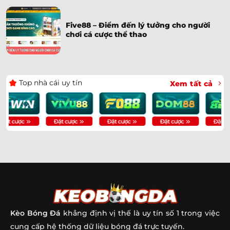
Five88 – Điểm đến lý tưởng cho người
chơi cá cược thể thao
Top nhà cái uy tín
Xem tất cả
Kèo Bóng Đá
khẳng định vị thế là uy tín số 1 trong việc
cung cấp hệ thống dữ liệu bóng đá trực tuyến.