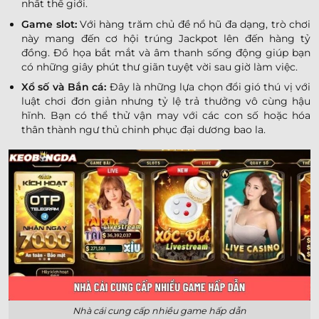
nhất thế giới.
Game slot:
Với hàng trăm chủ đề nổ hũ đa dạng, trò chơi
này mang đến cơ hội trúng Jackpot lên đến hàng tỷ
đồng. Đồ họa bắt mắt và âm thanh sống động giúp bạn
có những giây phút thư giãn tuyệt vời sau giờ làm việc.
Xổ số và Bắn cá:
Đây là những lựa chọn đổi gió thú vị với
luật chơi đơn giản nhưng tỷ lệ trả thưởng vô cùng hậu
hĩnh. Bạn có thể thử vận may với các con số hoặc hóa
thân thành ngư thủ chinh phục đại dương bao la.
Nhà cái cung cấp nhiều game hấp dẫn