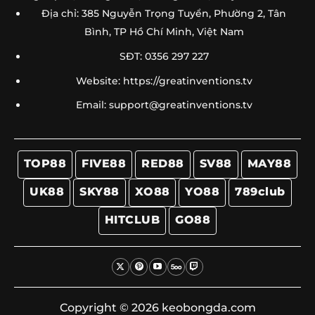
Địa chỉ:
385 Nguyễn Trọng Tuyển, Phường 2, Tân
Bình, TP Hồ Chí Minh, Việt Nam
SĐT: 0356 297 227
Website: https://greatinventions.tv
Email:
support@greatinventions.tv
TOP88
FIVE88
RED88
SV88
MAY88
UK88
SKY88
XO88
YO88
789club
HITCLUB
GO88
Copyright © 2026 keobongda.com