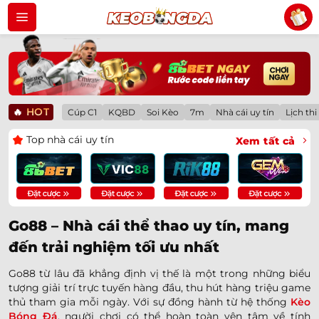
Bỏ
qua
nội
dung
🔥
HOT
Cúp C1
KQBD
Soi Kèo
7m
Nhà cái uy tín
Lịch thi
Top nhà cái uy tín
Xem tất cả
Go88 – Nhà cái thể thao uy tín, mang
đến trải nghiệm tối ưu nhất
Go88 từ lâu đã khẳng định vị thế là một trong những biểu
tượng giải trí trực tuyến hàng đầu, thu hút hàng triệu game
thủ tham gia mỗi ngày. Với sự đồng hành từ hệ thống
Kèo
Bóng Đá
, người chơi có thể hoàn toàn yên tâm về tính