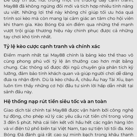
May88 đã không ngừng đổi mới và tích hợp nhiều tính năng
ưu việt. Những lợi thế này không chỉ giúp tối ưu hóa quá
trình soi kèo mà còn mang lại cảm giác an tâm cho hội viên
khi tham gia. Kèo Bóng Đá xin điểm qua những thế mạnh
vượt trội giúp thương hiệu này chinh phục được cả những
tay chơi khó tính nhất.
Tỷ lệ kèo cược cạnh tranh và chính xác
Điểm mạnh nhất tại May88 chính là bảng kèo thể thao vô
cùng phong phú với tỷ lệ ăn thưởng cao hơn mặt bằng
chung. Các thông số được đội ngũ chuyên gia phân tích kỹ
lưỡng, đảm bảo tính khách quan và giúp người chơi dễ dàng
đưa ra nhận định. Dù là kèo châu Á, châu Âu hay Tài Xỉu, bạn
luôn tìm thấy những cơ hội đầu tư sinh lời hấp dẫn nhất tại
sảnh đấu này.
Hệ thống nạp rút tiền siêu tốc và an toàn
Giao dịch tài chính tại May88 được vận hành bởi công nghệ
tự động, cho phép xử lý các yêu cầu rút tiền chỉ trong vòng
3 đến 5 phút. Nhà cái liên kết với hầu hết các ngân hàng lớn
và ví điện tử phổ biến tại Việt Nam, tạo sự tiện lợi tối đa. Kèo
Bóng Đá đánh giá rất cao sự minh bạch trong khâu thanh