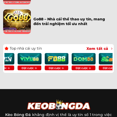
Go88 – Nhà cái thể thao uy tín, mang
đến trải nghiệm tối ưu nhất
Top nhà cái uy tín
Xem tất cả
Kèo Bóng Đá
khẳng định vị thế là uy tín số 1 trong việc