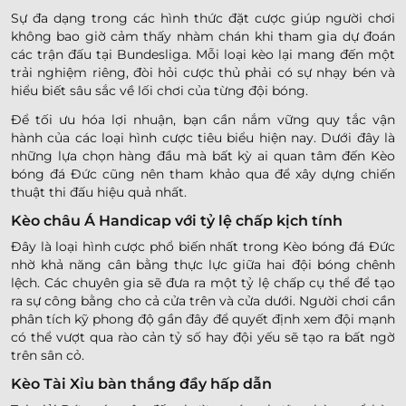
Sự đa dạng trong các hình thức đặt cược giúp người chơi
không bao giờ cảm thấy nhàm chán khi tham gia dự đoán
các trận đấu tại Bundesliga. Mỗi loại kèo lại mang đến một
trải nghiệm riêng, đòi hỏi cược thủ phải có sự nhạy bén và
hiểu biết sâu sắc về lối chơi của từng đội bóng.
Để tối ưu hóa lợi nhuận, bạn cần nắm vững quy tắc vận
hành của các loại hình cược tiêu biểu hiện nay. Dưới đây là
những lựa chọn hàng đầu mà bất kỳ ai quan tâm đến Kèo
bóng đá Đức cũng nên tham khảo qua để xây dựng chiến
thuật thi đấu hiệu quả nhất.
Kèo châu Á Handicap với tỷ lệ chấp kịch tính
Đây là loại hình cược phổ biến nhất trong Kèo bóng đá Đức
nhờ khả năng cân bằng thực lực giữa hai đội bóng chênh
lệch. Các chuyên gia sẽ đưa ra một tỷ lệ chấp cụ thể để tạo
ra sự công bằng cho cả cửa trên và cửa dưới. Người chơi cần
phân tích kỹ phong độ gần đây để quyết định xem đội mạnh
có thể vượt qua rào cản tỷ số hay đội yếu sẽ tạo ra bất ngờ
trên sân cỏ.
Kèo Tài Xỉu bàn thắng đầy hấp dẫn