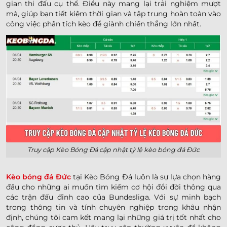
gian thi đấu cụ thể. Điều này mang lại trải nghiệm mượt
mà, giúp bạn tiết kiệm thời gian và tập trung hoàn toàn vào
công việc phân tích kèo để giành chiến thắng lớn nhất.
Truy cập Kèo Bóng Đá cập nhật tỷ lệ kèo bóng đá Đức
Kèo bóng đá Đức
tại Kèo Bóng Đá luôn là sự lựa chọn hàng
đầu cho những ai muốn tìm kiếm cơ hội đổi đời thông qua
các trận đấu đỉnh cao của Bundesliga. Với sự minh bạch
trong thông tin và tính chuyên nghiệp trong khâu nhận
định, chúng tôi cam kết mang lại những giá trị tốt nhất cho