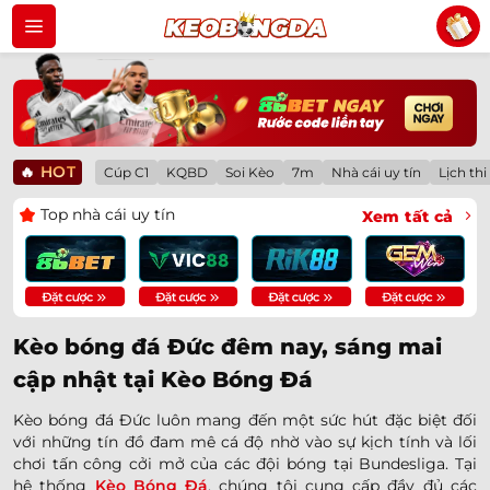
Bỏ
qua
nội
dung
🔥
HOT
Cúp C1
KQBD
Soi Kèo
7m
Nhà cái uy tín
Lịch thi
Top nhà cái uy tín
Xem tất cả
Kèo bóng đá Đức đêm nay, sáng mai
cập nhật tại Kèo Bóng Đá
Kèo bóng đá Đức luôn mang đến một sức hút đặc biệt đối
với những tín đồ đam mê cá độ nhờ vào sự kịch tính và lối
chơi tấn công cởi mở của các đội bóng tại Bundesliga. Tại
hệ thống
Kèo Bóng Đá
, chúng tôi cung cấp đầy đủ các