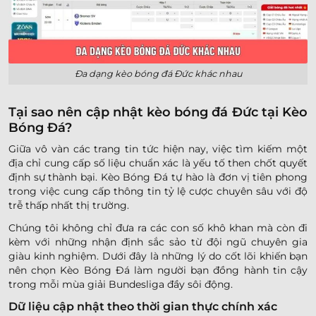
Đa dạng kèo bóng đá Đức khác nhau
Tại sao nên cập nhật kèo bóng đá Đức tại Kèo
Bóng Đá?
Giữa vô vàn các trang tin tức hiện nay, việc tìm kiếm một
địa chỉ cung cấp số liệu chuẩn xác là yếu tố then chốt quyết
định sự thành bại. Kèo Bóng Đá tự hào là đơn vị tiên phong
trong việc cung cấp thông tin tỷ lệ cược chuyên sâu với độ
trễ thấp nhất thị trường.
Chúng tôi không chỉ đưa ra các con số khô khan mà còn đi
kèm với những nhận định sắc sảo từ đội ngũ chuyên gia
giàu kinh nghiệm. Dưới đây là những lý do cốt lõi khiến bạn
nên chọn Kèo Bóng Đá làm người bạn đồng hành tin cậy
trong mỗi mùa giải Bundesliga đầy sôi động.
Dữ liệu cập nhật theo thời gian thực chính xác