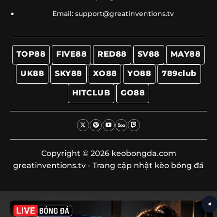
Email:
support@greatinventions.tv
TOP88
FIVE88
RED88
SV88
MAY88
UK88
SKY88
XO88
YO88
789club
HITCLUB
GO88
Copyright © 2026 keobongda.com
greatinventions.tv - Trang cập nhật kèo bóng đá
×