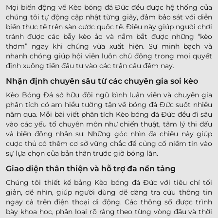
Mọi biến động về Kèo bóng đá Đức đều được hệ thống của
chúng tôi tự động cập nhật từng giây, đảm bảo sát với diễn
biến thực tế trên sàn cược quốc tế. Điều này giúp người chơi
tránh được các bẫy kèo ảo và nắm bắt được những “kèo
thơm” ngay khi chúng vừa xuất hiện. Sự minh bạch và
nhanh chóng giúp hội viên luôn chủ động trong mọi quyết
định xuống tiền đầu tư vào các trận cầu đêm nay.
Nhận định chuyên sâu từ các chuyên gia soi kèo
Kèo Bóng Đá sở hữu đội ngũ bình luận viên và chuyên gia
phân tích có am hiểu tường tận về bóng đá Đức suốt nhiều
năm qua. Mỗi bài viết phân tích Kèo bóng đá Đức đều đi sâu
vào các yếu tố chuyên môn như chiến thuật, tâm lý thi đấu
và biến động nhân sự. Những góc nhìn đa chiều này giúp
cược thủ có thêm cơ sở vững chắc để củng cố niềm tin vào
sự lựa chọn của bản thân trước giờ bóng lăn.
Giao diện thân thiện và hỗ trợ đa nền tảng
Chúng tôi thiết kế bảng Kèo bóng đá Đức với tiêu chí tối
giản, dễ nhìn, giúp người dùng dễ dàng tra cứu thông tin
ngay cả trên điện thoại di động. Các thông số được trình
bày khoa học, phân loại rõ ràng theo từng vòng đấu và thời