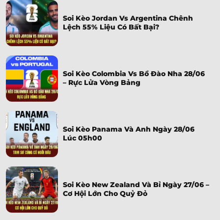
Soi Kèo Jordan Vs Argentina Chênh
Lệch 55% Liệu Có Bất Bại?
Soi Kèo Colombia Vs Bồ Đào Nha 28/06
– Rực Lửa Vòng Bảng
Soi Kèo Panama Và Anh Ngày 28/06
Lúc 05h00
Soi Kèo New Zealand Và Bỉ Ngày 27/06 –
Cơ Hội Lớn Cho Quỷ Đỏ