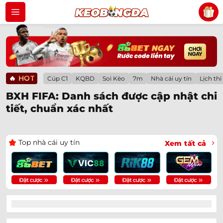
Bỏ
qua
nội
dung
🔥
HOT
Cúp C1
KQBD
Soi Kèo
7m
Nhà cái uy tín
Lịch thi
BXH FIFA: Danh sách được cập nhật chi
tiết, chuẩn xác nhất
Top nhà cái uy tín
Xem tất cả