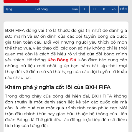
Hạng
Đội bóng
Trận
T
H
B
+/-
Điểm
BXH FIFA
đóng vai trò là thước đo giá trị nhất để đánh giá
sức mạnh và sự ổn định của các đội tuyển bóng đá quốc
gia trên toàn cầu. Đối với những người yêu thích bộ môn
thể thao vua, việc theo dõi các con số này không chỉ là thói
quen mà còn là cách để hiểu rõ vị thế của đội bóng mình
yêu thích. Hệ thống
Kèo Bóng Đá
luôn đảm bảo cung cấp
những dữ liệu mới nhất, giúp bạn nắm bắt kịp thời mọi
thay đổi về điểm số và thứ hạng của các đội tuyển từ khắp
các châu lục.
Khám phá ý nghĩa cốt lõi của BXH FIFA
Trong dòng chảy của bóng đá hiện đại, BXH FIFA không
đơn thuần là một danh sách liệt kê tên các quốc gia mà
còn là kết quả của một quá trình tính toán phức tạp. Mỗi
trận đấu chính thức hay giao hữu thuộc hệ thống của Liên
đoàn Bóng đá Thế giới đều tác động trực tiếp đến số điểm
tích lũy của từng đội.