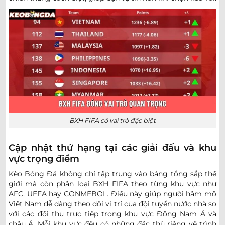
BXH FIFA có vai trò đặc biệt
Cập nhật thứ hạng tại các giải đấu và khu
vực trọng điểm
Kèo Bóng Đá không chỉ tập trung vào bảng tổng sắp thế
giới mà còn phân loại BXH FIFA theo từng khu vực như
AFC, UEFA hay CONMEBOL. Điều này giúp người hâm mộ
Việt Nam dễ dàng theo dõi vị trí của đội tuyển nước nhà so
với các đối thủ trực tiếp trong khu vực Đông Nam Á và
châu Á. Mỗi khu vực đều có những đặc thù riêng về trình