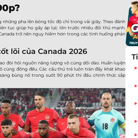
 90p?
những pha lên bóng tốc độ chỉ trong vài giây. Theo đánh
iên tục giúp họ gây áp lực lớn trước nhiều đối thủ mạnh.
n Canada trở nên nguy hiểm hơn trong các tình huống phản
 cốt lõi của Canada 2026
T
 cao đòi hỏi nguồn năng lượng vô cùng dồi dào. Huấn luyện
 cùng đồng đều. Các cầu thủ trẻ luôn tràn đầy khát khao
 sàng bùng nổ trong suốt 90 phút thi đấu chính thức sắp