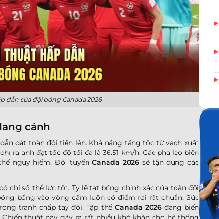
ấp dẫn của đội bóng Canada 2026
 lang cánh
dẫn dắt toàn đội tiến lên. Khả năng tăng tốc từ vạch xuất
hỉ ra anh đạt tốc độ tối đa là 36.51 km/h. Các pha leo biên
 thế nguy hiểm. Đội tuyển
Canada 2026
sẽ tận dụng các
ó chỉ số thể lực tốt. Tỷ lệ tạt bóng chính xác của toàn đội
óng bổng vào vòng cấm luôn có điểm rơi rất chuẩn. Sức
rong tranh chấp tay đôi. Tập thể
Canada 2026
đang biến
 Chiến thuật này gây ra rất nhiều khó khăn cho hệ thống