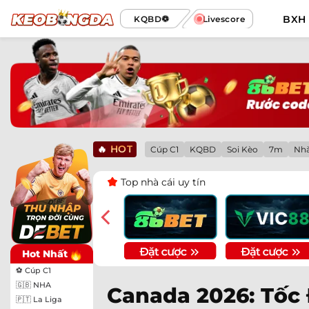
Bỏ
BXH
KQBD
Livescore
qua
nội
dung
🔥
HOT
Cúp C1
KQBD
Soi Kèo
7m
Nhà
Top nhà cái uy tín
Hot Nhất
⚽ Cúp C1
🇬🇧 NHA
Canada 2026: Tốc 
🇵🇹 La Liga