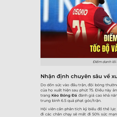
Điểm danh lối
Nhận định chuyên sâu về 
Do dồn sức vào đầu trận, đội bóng thường
của họ xuất hiện sau phút 75. Điều này ả
trang
Kèo Bóng Đá
đánh giá cao khả năng
trung bình 6.5 quả phạt góc/trận.
Hội viên cần phân tích kỹ biểu đồ thể lực
đi các chân chạy sẽ mất đi 50% sức mạn