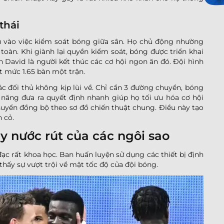
thái
 vào việc kiểm soát bóng giữa sân. Họ chủ động nhường
toàn. Khi giành lại quyền kiểm soát, bóng được triển khai
n David là người kết thúc các cơ hội ngon ăn đó. Đội hình
t mức 1.65 bàn một trận.
c đối thủ không kịp lùi về. Chỉ cần 3 đường chuyền, bóng
 năng đưa ra quyết định nhanh giúp họ tối ưu hóa cơ hội
huyển đồng bộ theo sơ đồ chiến thuật chung. Điều này tạo
n cỏ.
y nước rút của các ngôi sao
ạc rất khoa học. Ban huấn luyện sử dụng các thiết bị định
o thấy sự vượt trội về mặt tốc độ của đội bóng.