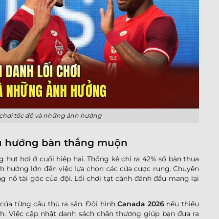
 chơi tốc độ và những ảnh hưởng
xu hướng bàn thắng muộn
 hụt hơi ở cuối hiệp hai. Thống kê chỉ ra 42% số bàn thua
nh hưởng lớn đến việc lựa chọn các cửa cược rung. Chuyên
 nổ tài góc của đội. Lối chơi tạt cánh đánh đầu mang lại
 của từng cầu thủ ra sân. Đội hình
Canada 2026
nếu thiếu
h. Việc cập nhật danh sách chấn thương giúp bạn đưa ra