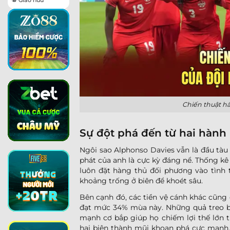
Chiến thuật h
Sự đột phá đến từ hai hành
Ngôi sao Alphonso Davies vẫn là đầu tàu 
phát của anh là cực kỳ đáng nể. Thống kê c
luôn đặt hàng thủ đối phương vào tình
khoảng trống ở biên để khoét sâu.
Bên cạnh đó, các tiền vệ cánh khác cũng c
đạt mức 34% mùa này. Những quả treo b
mạnh cơ bắp giúp họ chiếm lợi thế lớn t
hai biên thành mũi khoan phá cực mạnh.