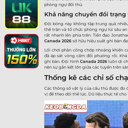
phòng ngự đối thủ.
Khả năng chuyển đổi trạng 
Đội bóng này không tập trung quá nhiều
thế trận và tổ chức phòng ngự lùi sâu an 
rất nhanh lên phía trên. Tiền đạo Jonatha
Canada 2026
sở hữu hiệu suất ghi bàn đạ
Lối chơi phản công chớp nhoáng khiến cá
đã áp sát vòng cấm đối phương rồi. Khả
ghi bàn. Đội hình
Canada 2026
luôn di c
nên sự gắn kết lớn giữa các tuyến trên sâ
Thống kê các chỉ số chạ
Các thông số vật lý của cầu thủ được đo đ
vị để theo dõi thể lực. Dữ liệu thực tế ch