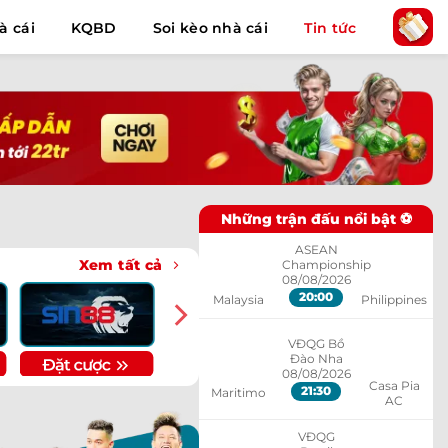
à cái
KQBD
Soi kèo nhà cái
Tin tức
Những trận đấu nổi bật ⚽️
ASEAN
Xem tất cả
Championship
08/08/2026
20:00
Malaysia
Philippines
VĐQG Bồ
Đào Nha
08/08/2026
Casa Pia
21:30
Maritimo
AC
VĐQG