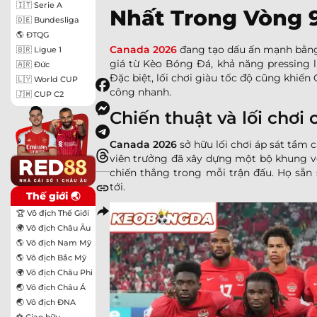
🇮🇹 Serie A
Nhất Trong Vòng
🇩🇪 Bundesliga
🌎 ĐTQG
Canada 2026
đang tạo dấu ấn mạnh bằng 
🇧🇷 Ligue 1
giá từ Kèo Bóng Đá, khả năng pressing l
🇦🇷 Đức
Đặc biệt, lối chơi giàu tốc độ cũng khiế
🇱🇾 World CUP
công nhanh.
🇯🇲 CUP C2
Chiến thuật và lối chơi
Canada 2026
sở hữu lối chơi áp sát tầm
viên trưởng đã xây dựng một bộ khung vô
chiến thắng trong mỗi trận đấu. Họ sẵn
tới.
Thế giới 🌏
🏆 Vô địch Thế Giới
🌍️ Vô địch Châu Âu
🌎️️ Vô địch Nam Mỹ
🌎️ Vô địch Bắc Mỹ
🌍️️ Vô địch Châu Phi
🌏️️ Vô địch Châu Á
🌏️️ Vô địch ĐNA
⚽️️️ Giao hữu