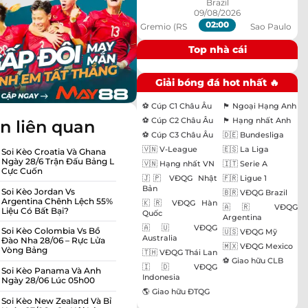
Brazil
09/08/2026
02:00
Gremio (RS)
Sao Paulo
Top nhà cái
Giải bóng đá hot nhất 🔥
⚽️ Cúp C1 Châu Âu
🏴󠁧󠁢󠁥󠁮󠁧󠁿 Ngoại Hạng Anh
⚽️ Cúp C2 Châu Âu
🏴󠁧󠁢󠁥󠁮󠁧󠁿 Hạng nhất Anh
in liên quan
⚽️ Cúp C3 Châu Âu
🇩🇪 Bundesliga
🇻🇳 V-League
🇪🇸 La Liga
Soi Kèo Croatia Và Ghana
Ngày 28/6 Trận Đấu Bảng L
🇻🇳 Hạng nhất VN
🇮🇹 Serie A
Cực Cuốn
🇯🇵 VĐQG Nhật
🇫🇷 Ligue 1
Bản
Soi Kèo Jordan Vs
🇧🇷 VĐQG Brazil
Argentina Chênh Lệch 55%
🇰🇷 VĐQG Hàn
🇦🇷 VĐQG
Liệu Có Bất Bại?
Quốc
Argentina
🇦🇺 VĐQG
Soi Kèo Colombia Vs Bồ
🇺🇸 VĐQG Mỹ
Australia
Đào Nha 28/06 – Rực Lửa
🇲🇽 VĐQG Mexico
Vòng Bảng
🇹🇭 VĐQG Thái Lan
⚽️ Giao hữu CLB
🇮🇩 VĐQG
Soi Kèo Panama Và Anh
Indonesia
Ngày 28/06 Lúc 05h00
🌎 Giao hữu ĐTQG
Soi Kèo New Zealand Và Bỉ