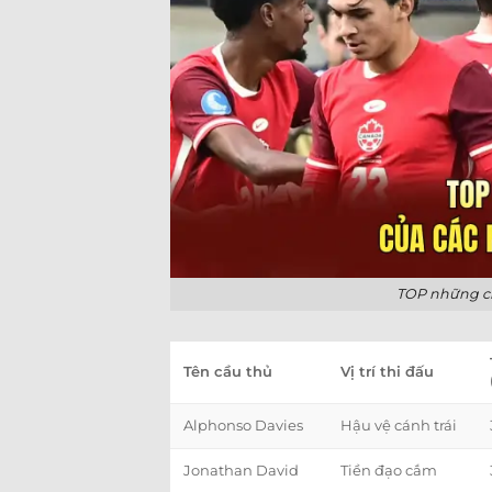
TOP những ch
Tên cầu thủ
Vị trí thi đấu
Alphonso Davies
Hậu vệ cánh trái
Jonathan David
Tiền đạo cắm