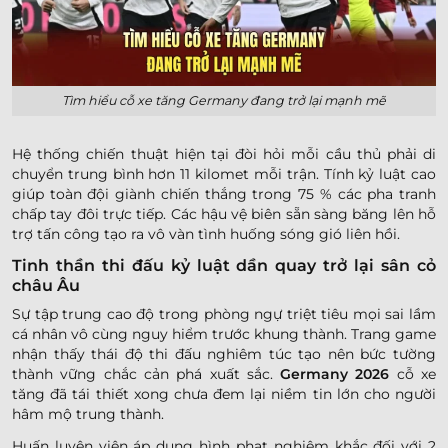
Tìm hiểu cỗ xe tăng Germany đang trở lại mạnh mẽ
Hệ thống chiến thuật hiện tại đòi hỏi mỗi cầu thủ phải di
chuyển trung bình hơn 11 kilomet mỗi trận. Tính kỷ luật cao
giúp toàn đội giành chiến thắng trong 75 % các pha tranh
chấp tay đôi trực tiếp. Các hậu vệ biên sẵn sàng băng lên hỗ
trợ tấn công tạo ra vô vàn tình huống sóng gió liên hồi.
Tinh thần thi đấu kỷ luật dần quay trở lại sân cỏ
châu Âu
Sự tập trung cao độ trong phòng ngự triệt tiêu mọi sai lầm
cá nhân vô cùng nguy hiểm trước khung thành. Trang game
nhận thấy thái độ thi đấu nghiêm túc tạo nên bức tường
thành vững chắc cản phá xuất sắc.
Germany 2026
cỗ xe
tăng đã tái thiết xong chưa đem lại niềm tin lớn cho người
hâm mộ trung thành.
Huấn luyện viên áp dụng hình phạt nghiêm khắc đối với 2