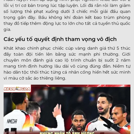
lỗi vị trí cơ bản trong lúc tập luyện. Lối đá rắn rỏi làm giảm
số lượng thẻ phạt xuống dưới 3 chiếc mỗi giải đấu quan
trọng gần đây. Bầu không khí đoàn kết bao trùm phòng
thay đồ tiếp thêm động lực to lớn cho tất cả tuyển thủ quốc
gia.
Các yếu tố quyết định tham vọng vô địch
Khát khao chinh phục chiếc cúp vàng danh giá thứ 5 thúc
đẩy toàn đội tiến lên bằng sức mạnh phi thường. Giới
chuyên môn đánh giá cao lộ trình chuẩn bị suốt 2 năm
mang tính định hướng lâu dài vô cùng đúng đắn. Niềm tự
hào dân tộc thôi thúc từng cá nhân cống hiến hết sức mình
vì màu cờ sắc áo thiêng liêng.