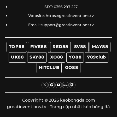
SĐT: 0356 297 227
Website: https://greatinventions.tv
Email:
support@greatinventions.tv
TOP88
FIVE88
RED88
SV88
MAY88
UK88
SKY88
XO88
YO88
789club
HITCLUB
GO88
Copyright © 2026 keobongda.com
greatinventions.tv - Trang cập nhật kèo bóng đá