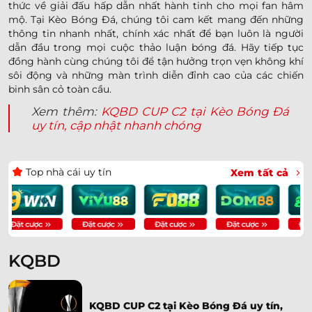
thức về giải đấu hấp dẫn nhất hành tinh cho mọi fan hâm
mộ. Tại Kèo Bóng Đá, chúng tôi cam kết mang đến những
thông tin nhanh nhất, chính xác nhất để bạn luôn là người
dẫn đầu trong mọi cuộc thảo luận bóng đá. Hãy tiếp tục
đồng hành cùng chúng tôi để tận hưởng trọn vẹn không khí
sôi động và những màn trình diễn đỉnh cao của các chiến
binh sân cỏ toàn cầu.
Xem thêm:
KQBD CUP C2 tại Kèo Bóng Đá
uy tín, cập nhật nhanh chóng
Top nhà cái uy tín
Xem tất cả
KQBD
KQBD CUP C2 tại Kèo Bóng Đá uy tín,