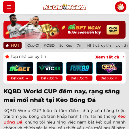
Bỏ
qua
nội
dung
🔥
HOT
Cúp C1
KQBD
Soi Kèo
7m
Nhà cái uy tín
Lịch thi
Top nhà cái uy tín
Xem tất cả
KQBD World CUP đêm nay, rạng sáng
mai mới nhất tại Kèo Bóng Đá
KQBD World CUP luôn là tâm điểm chú ý của hàng triệu
trái tim yêu bóng đá trên khắp hành tinh. Tại hệ thống
Kèo
Bóng Đá
, chúng tôi hiểu rằng việc nắm bắt kết quả nhanh
chóng và chính xác là nhu cầu thiết yếu của mỗi người hâm