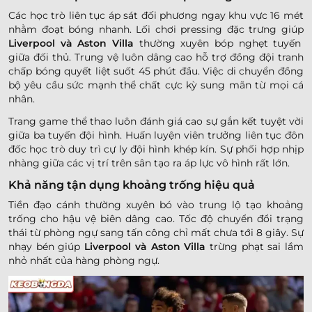
Các học trò liên tục áp sát đối phương ngay khu vực 16 mét
nhằm đoạt bóng nhanh. Lối chơi pressing đặc trưng giúp
Liverpool và Aston Villa
thường xuyên bóp nghẹt tuyến
giữa đối thủ. Trung vệ luôn dâng cao hỗ trợ đồng đội tranh
chấp bóng quyết liệt suốt 45 phút đầu. Việc di chuyển đồng
bộ yêu cầu sức mạnh thể chất cực kỳ sung mãn từ mọi cá
nhân.
Trang game thể thao luôn đánh giá cao sự gắn kết tuyệt vời
giữa ba tuyến đội hình. Huấn luyện viên trưởng liên tục đôn
đốc học trò duy trì cự ly đội hình khép kín. Sự phối hợp nhịp
nhàng giữa các vị trí trên sân tạo ra áp lực vô hình rất lớn.
Khả năng tận dụng khoảng trống hiệu quả
Tiền đạo cánh thường xuyên bó vào trung lộ tạo khoảng
trống cho hậu vệ biên dâng cao. Tốc độ chuyển đổi trạng
thái từ phòng ngự sang tấn công chỉ mất chưa tới 8 giây. Sự
nhạy bén giúp
Liverpool và Aston Villa
trừng phạt sai lầm
nhỏ nhất của hàng phòng ngự.