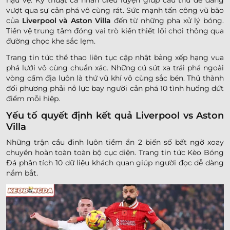
vượt qua sự cản phá vô cùng rát. Sức mạnh tấn công vũ bão
của
Liverpool và Aston Villa
đến từ những pha xử lý bóng.
Tiền vệ trung tâm đóng vai trò kiến thiết lối chơi thông qua
đường chọc khe sắc lẹm.
Trang tin tức thể thao liên tục cập nhật bảng xếp hạng vua
phá lưới vô cùng chuẩn xác. Những cú sút xa trái phá ngoài
vòng cấm địa luôn là thứ vũ khí vô cùng sắc bén. Thủ thành
đối phương phải nỗ lực bay người cản phá 10 tình huống dứt
điểm mỗi hiệp.
Yếu tố quyết định kết quả Liverpool vs Aston
Villa
Những trận cầu đinh luôn tiềm ẩn 2 biến số bất ngờ xoay
chuyển hoàn toàn toàn bộ cục diện. Trang tin tức Kèo Bóng
Đá phân tích 10 dữ liệu khách quan giúp người đọc dễ dàng
nắm bắt.