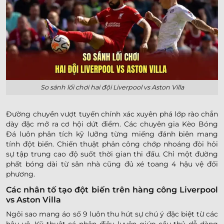
So sánh lối chơi hai đội Liverpool vs Aston Villa
Đường chuyền vượt tuyến chính xác xuyên phá lớp rào chắn
dày đặc mở ra cơ hội dứt điểm. Các chuyên gia Kèo Bóng
Đá luôn phân tích kỹ lưỡng từng miếng đánh biên mang
tính đột biến. Chiến thuật phản công chớp nhoáng đòi hỏi
sự tập trung cao độ suốt thời gian thi đấu. Chỉ một đường
phất bóng dài từ sân nhà cũng đủ xé toang 4 hậu vệ đối
phương.
Các nhân tố tạo đột biến trên hàng công Liverpool
vs Aston Villa
Ngôi sao mang áo số 9 luôn thu hút sự chú ý đặc biệt từ các
hậu vệ. Kỹ thuật cá nhân điêu luyện giúp cầu thủ dễ dàng