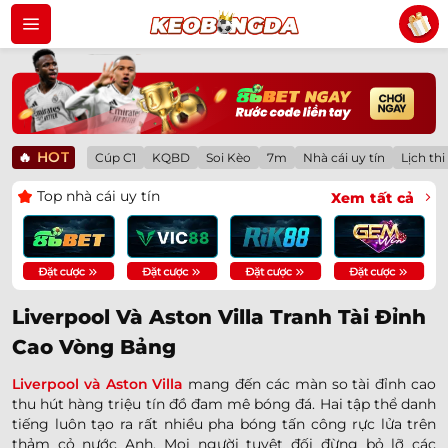
Bỏ
qua
nội
dung
🔥
HOT
Cúp C1
KQBD
Soi Kèo
7m
Nhà cái uy tín
Lịch thi
Top nhà cái uy tín
Xem tất cả
Liverpool Và Aston Villa Tranh Tài Đỉnh
Cao Vòng Bảng
Liverpool và Aston Villa
mang đến các màn so tài đỉnh cao
thu hút hàng triệu tín đồ đam mê bóng đá. Hai tập thể danh
tiếng luôn tạo ra rất nhiều pha bóng tấn công rực lửa trên
thảm cỏ nước Anh. Mọi người tuyệt đối đừng bỏ lỡ các