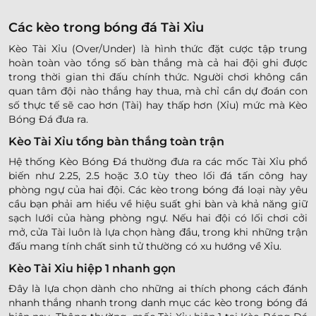
Các kèo trong bóng đá Tài Xỉu
Kèo Tài Xỉu (Over/Under) là hình thức đặt cược tập trung
hoàn toàn vào tổng số bàn thắng mà cả hai đội ghi được
trong thời gian thi đấu chính thức. Người chơi không cần
quan tâm đội nào thắng hay thua, mà chỉ cần dự đoán con
số thực tế sẽ cao hơn (Tài) hay thấp hơn (Xỉu) mức mà Kèo
Bóng Đá đưa ra.
Kèo Tài Xỉu tổng bàn thắng toàn trận
Hệ thống Kèo Bóng Đá thường đưa ra các mốc Tài Xỉu phổ
biến như 2.25, 2.5 hoặc 3.0 tùy theo lối đá tấn công hay
phòng ngự của hai đội. Các kèo trong bóng đá loại này yêu
cầu bạn phải am hiểu về hiệu suất ghi bàn và khả năng giữ
sạch lưới của hàng phòng ngự. Nếu hai đội có lối chơi cởi
mở, cửa Tài luôn là lựa chọn hàng đầu, trong khi những trận
đấu mang tính chất sinh tử thường có xu hướng về Xỉu.
Kèo Tài Xỉu hiệp 1 nhanh gọn
Đây là lựa chọn dành cho những ai thích phong cách đánh
nhanh thắng nhanh trong danh mục các kèo trong bóng đá