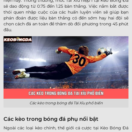
hiện nay. Thông thường, mốc Tài Xỉu hiệp 1 tại Kèo Bóng Đá
sẽ dao động từ 0.75 đến 1.25 bàn thắng. Việc nắm bắt được
thói quen nhập cuộc của các huấn luyện viên sẽ giúp bạn
phán đoán được liệu bàn thắng có đến sớm hay hai đội sẽ
chọn cách đá an toàn để thăm dò đối phương trong 45 phút
đầu.
Các kèo trong bóng đá Tài Xỉu phổ biến
Các kèo trong bóng đá phụ nổi bật
Ngoài các loại kèo chính, thế giới cá cược tại Kèo Bóng Đá