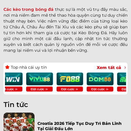
Các kèo trong bóng đá
thực sự là một vũ trụ đầy màu sắc,
nơi mà niềm đam mê thể thao hòa quyện cùng tư duy chiến
thuật nhạy bén. Việc nắm vững đặc điểm của từng loại kèo
từ Châu Á, Châu Âu đến Tài Xỉu và các kèo phụ sẽ giúp bạn
tự tin hơn khi tham gia cá cược tại Kèo Bóng Đá. Hãy luôn
giữ cho mình một cái đầu lạnh, cập nhật tin tức thường
xuyên và biết cách quản lý nguồn vốn để mỗi vé cược đều
mang lại niềm vui và lợi nhuận bền vững.
Top nhà cái uy tín
Xem tất cả
Tin tức
Croatia 2026 Tiếp Tục Duy Trì Bản Lĩnh
Tại Giải Đấu Lớn