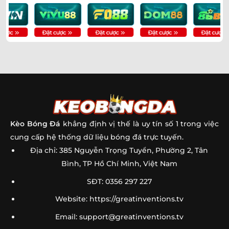
Kèo Bóng Đá
khẳng định vị thế là uy tín số 1 trong việc
cung cấp hệ thống dữ liệu bóng đá trực tuyến.
Địa chỉ:
385 Nguyễn Trọng Tuyển, Phường 2, Tân
Bình, TP Hồ Chí Minh, Việt Nam
SĐT: 0356 297 227
Website: https://greatinventions.tv
Email:
support@greatinventions.tv