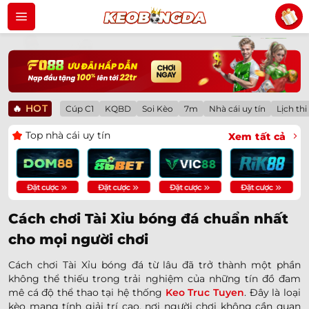
Bỏ
qua
nội
dung
🔥
HOT
Cúp C1
KQBD
Soi Kèo
7m
Nhà cái uy tín
Lịch thi
Top nhà cái uy tín
Xem tất cả
Cách chơi Tài Xỉu bóng đá chuẩn nhất
cho mọi người chơi
Cách chơi Tài Xỉu bóng đá từ lâu đã trở thành một phần
không thể thiếu trong trải nghiệm của những tín đồ đam
mê cá độ thể thao tại hệ thống
Keo Truc Tuyen
. Đây là loại
kèo mang tính giải trí cao, nơi người chơi không cần quan