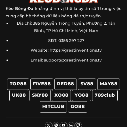
Kèo Bóng Đá
khẳng định vị thế là uy tín số 1 trong việc
cung cấp hệ thống dữ liệu bóng đá trực tuyến.
Địa chỉ:
385 Nguyễn Trọng Tuyển, Phường 2, Tân
Bình, TP Hồ Chí Minh, Việt Nam
SĐT: 0356 297 227
Website: https://greatinventions.tv
Email:
support@greatinventions.tv
TOP88
FIVE88
RED88
SV88
MAY88
UK88
SKY88
XO88
YO88
789club
HITCLUB
GO88