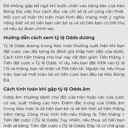
Để không gặp bỡ ngỡ khi bước chân vào bảng kèo của Kèo
Bóng Đá, việc học cách đọc các chỉ số là vô cùng cần thiết.
Mỗi con số hiển thị trên màn hình đều mang một ý nghĩa
riêng biệt về số tiền bạn cần bỏ ra và số tiền bạn có thể thu
về nếu dự đoán chính xác.
Hướng dẫn cách xem tỷ lệ Odds dương
Tỷ lệ Odds dương trong Kèo indo thường xuất hiện khi bạn
đặt cược vào đội bóng bị đánh giá thấp hơn (đội cửa dưới).
Cách tính tiền thắng cho loại này rất đơn giản: Tiền thắng =
Tiền đặt cược x Tỷ lệ Odds. Ví dụ, nếu bạn đặt 100k vào tỷ lệ
1.15 và thắng, bạn sẽ nhận về 115k tiền lãi. Ngược lại, nếu thua
trận, bạn sẽ mất toàn bộ số tiền cược ban đầu tại Kèo Bóng
Đá.
Cách tính toán khi gặp tỷ lệ Odds âm
Odds âm thường dành cho đội cửa trên hoặc các cửa cược
có xác suất thắng cao hơn. Điểm đặc trưng của Odds âm
trong Kèo indo là số tiền bạn bỏ ra sẽ lớn hơn số tiền thắng
tiềm năng. Công thức tính tiền nếu thắng là: Tiền thắng =
Tiền đặt cược / |Tỷ lệ Odds|. Tuy nhiên, nếu thua, số tiền bạn
mất sẽ bằng: Tiền đặt cược x |Tỷ lệ Odds|. Đây là cơ chế giúp