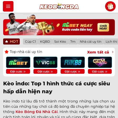
Bỏ
qua
nội
dung
🔥
HOT
Cúp C1
KQBD
Soi Kèo
7m
Nhà cái uy tín
Lịch thi
Top nhà cái uy tín
Xem tất cả
Kèo indo: Top 1 hình thức cá cược siêu
hấp dẫn hiện nay
Kèo indo từ lâu đã trở thành một trong những lựa chọn ưu
tiên của những tay chơi cá độ bóng đá chuyên nghiệp tại hệ
thống
Kèo Bóng Đá Nhà Cái
. Hình thức này mang đến một
cách tính toán lợi nhuận và rủi ro vô cùng đặc biệt, dựa trên