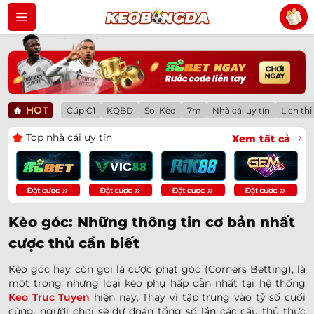
Bỏ
qua
nội
dung
🔥
HOT
Cúp C1
KQBD
Soi Kèo
7m
Nhà cái uy tín
Lịch thi
Top nhà cái uy tín
Xem tất cả
Kèo góc: Những thông tin cơ bản nhất
cược thủ cần biết
Kèo góc hay còn gọi là cược phạt góc (Corners Betting), là
một trong những loại kèo phụ hấp dẫn nhất tại hệ thống
Keo Truc Tuyen
hiện nay. Thay vì tập trung vào tỷ số cuối
cùng, người chơi sẽ dự đoán tổng số lần các cầu thủ thực