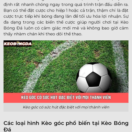
định rất nhanh chóng ngay trong quá trình trận đấu diễn ra.
Bạn có thể đặt cược cho hiệp 1 hoặc cả trận, thậm chí là đặt
cược trực tiếp khi bóng đang lăn để tối ưu hóa lợi nhuận. Sự
đa dạng trong các biến thể cược giúp người chơi tại Kèo
Bóng Đá luôn có cảm giác mới mẻ và không bao giờ cảm
thấy nhàm chán khi theo dõi thể thao.
Kèo góc có sức hút đặc biệt với mọi thành viên
Các loại hình Kèo góc phổ biến tại Kèo Bóng
Đá