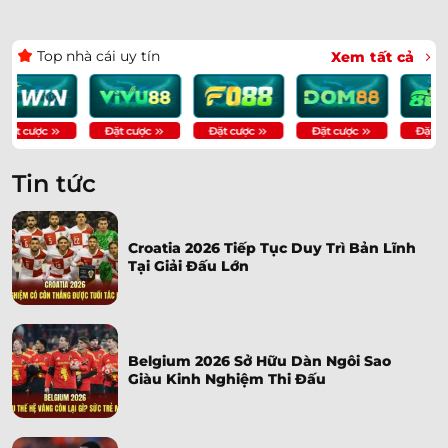
Top nhà cái uy tín
Xem tất cả
Tin tức
Croatia 2026 Tiếp Tục Duy Trì Bản Lĩnh
Tại Giải Đấu Lớn
Belgium 2026 Sở Hữu Dàn Ngôi Sao
Giàu Kinh Nghiệm Thi Đấu