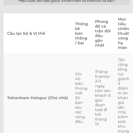
Hiệu suất đối đầu giữa Tottenham vs Everton ra sao?
Mục
Phong
Thống
tiêu
độ và
kê
chiến
trận đối
Câu lạc bộ & Vị thế
bàn
thuật
đầu
thắng
vòng
gần
/ bại
hạ
nhất
màn
Tấn
công
tổng
Thắng
Ghi
lực
Everton
40
giành
3-0
bàn,
3
ngay
thủng
điểm
trên sân
lưới
tri ân
khách ở
Tottenham Hotspur (Chủ nhà)
50
khán
giai
bàn
giả
đoạn
sau
sân
lượt đi
các
nhà;
hồi
vòng
kiểm
tháng
đấu
soát
10
khu
trung