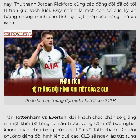
nay. Thủ thành Jordan Pickford cùng các đồng đội đã có tới
11 trận giữ sạch lưới. Đây chính là một con số cực kỳ ấn
tượng chứng minh cho tính kỷ luật thép của hàng thủ áo
xanh.
Phân tích hệ thống đội hình chi tiết của 2 CLB
Trận
Tottenham vs Everton
, đội khách chắc chắn sẽ giăng
ra một khối bê tông lùi sâu trước vòng cấm để bóp nghẹt
không gian chơi bóng của các tiền vệ Tottenham. Khi đối
phương dâng đội hình lên quá cao, CLB sẽ ngay lập tức tung