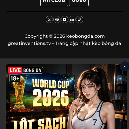
HITCLUB
GO88
Copyright © 2026 keobongda.com
greatinventions.tv - Trang cập nhật kèo bóng đá
×