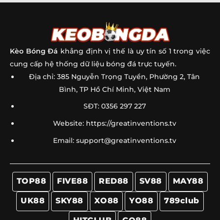
Kèo Bóng Đá
khẳng định vị thế là uy tín số 1 trong việc
cung cấp hệ thống dữ liệu bóng đá trực tuyến.
Địa chỉ:
385 Nguyễn Trọng Tuyển, Phường 2, Tân
Bình, TP Hồ Chí Minh, Việt Nam
SĐT: 0356 297 227
Website: https://greatinventions.tv
Email:
support@greatinventions.tv
TOP88
FIVE88
RED88
SV88
MAY88
UK88
SKY88
XO88
YO88
789club