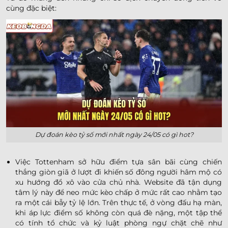
cùng đặc biệt:
Dự đoán kèo tỷ số mới nhất ngày 24/05 có gì hot?
Việc Tottenham sở hữu điểm tựa sân bãi cùng chiến
thắng giòn giã ở lượt đi khiến số đông người hâm mộ có
xu hướng đổ xô vào cửa chủ nhà. Website đã tận dụng
tâm lý này để neo mức kèo chấp ở mức rất cao nhằm tạo
ra một cái bẫy tỷ lệ lớn. Trên thực tế, ở vòng đấu hạ màn,
khi áp lực điểm số không còn quá đè nặng, một tập thể
có tính tổ chức và kỷ luật phòng ngự chặt chẽ như