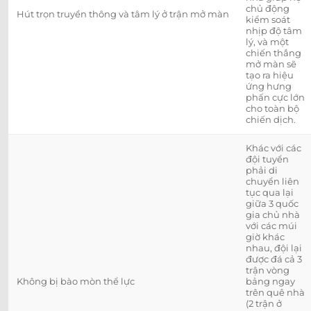
chủ động
Hút trọn truyền thông và tâm lý ở trận mở màn
kiểm soát
nhịp độ tâm
lý, và một
chiến thắng
mở màn sẽ
tạo ra hiệu
ứng hưng
phấn cực lớn
cho toàn bộ
chiến dịch.
Khác với các
đội tuyển
phải di
chuyển liên
tục qua lại
giữa 3 quốc
gia chủ nhà
với các múi
giờ khác
nhau, đội lại
được đá cả 3
trận vòng
Không bị bào mòn thể lực
bảng ngay
trên quê nhà
(2 trận ở