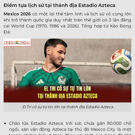
Điểm tựa lịch sử tại thánh địa Estadio Azteca
Mexico 2026
có một lợi thế tâm linh và lịch sử vô cùng lớn
khi trở thành quốc gia duy nhất trên thế giới có 3 lần đăng
cai World Cup (1970, 1986 và 2026). Tổng hợp từ Kèo Bóng
Đá:
El Tri có sự tự tin lớn tại thánh địa Estadio Azteca
Chảo lửa Estadio Azteca: Với sức chứa gần 90.000 chỗ
ngồi, sân vận động Azteca tại thủ đô Mexico City là một