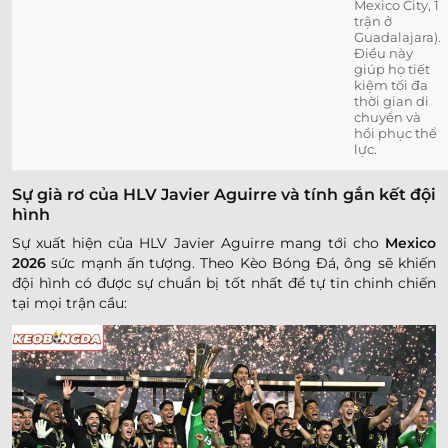
Mexico City, 1
trận ở
Guadalajara).
Điều này
giúp họ tiết
kiệm tối đa
thời gian di
chuyển và
hồi phục thể
lực.
Sự già rơ của HLV Javier Aguirre và tính gắn kết đội
hình
Sự xuất hiện của HLV Javier Aguirre mang tới cho
Mexico
2026
sức mạnh ấn tượng. Theo Kèo Bóng Đá, ông sẽ khiến
đội hình có được sự chuẩn bị tốt nhất để tự tin chinh chiến
tại mọi trận cầu: