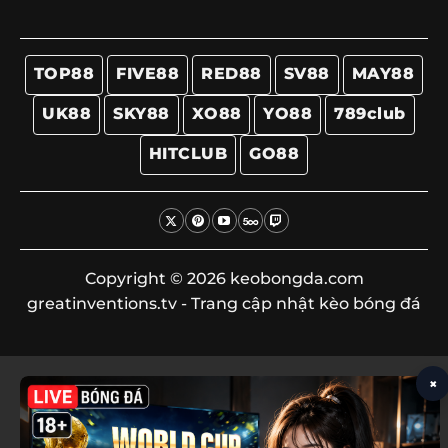
TOP88
FIVE88
RED88
SV88
MAY88
UK88
SKY88
XO88
YO88
789club
HITCLUB
GO88
Copyright © 2026 keobongda.com
greatinventions.tv - Trang cập nhật kèo bóng đá
×