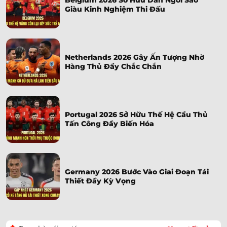
Giàu Kinh Nghiệm Thi Đấu
Netherlands 2026 Gây Ấn Tượng Nhờ
Hàng Thủ Đầy Chắc Chắn
Portugal 2026 Sở Hữu Thế Hệ Cầu Thủ
Tấn Công Đầy Biến Hóa
Germany 2026 Bước Vào Giai Đoạn Tái
Thiết Đầy Kỳ Vọng