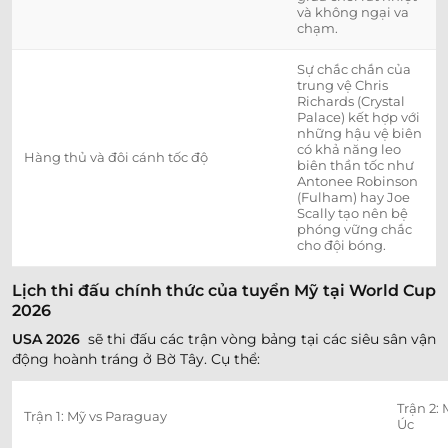
và không ngại va
chạm.
Sự chắc chắn của
trung vệ Chris
Richards (Crystal
Palace) kết hợp với
những hậu vệ biên
có khả năng leo
Hàng thủ và đôi cánh tốc độ
biên thần tốc như
Antonee Robinson
(Fulham) hay Joe
Scally tạo nên bệ
phóng vững chắc
cho đội bóng.
Lịch thi đấu chính thức của tuyển Mỹ tại World Cup
2026
USA 2026
sẽ thi đấu các trận vòng bảng tại các siêu sân vận
động hoành tráng ở Bờ Tây. Cụ thể:
Trận 2: 
Trận 1: Mỹ vs Paraguay
Úc