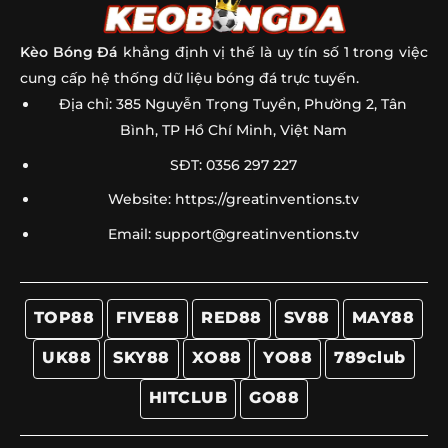
Kèo Bóng Đá
khẳng định vị thế là uy tín số 1 trong việc
cung cấp hệ thống dữ liệu bóng đá trực tuyến.
Địa chỉ:
385 Nguyễn Trọng Tuyển, Phường 2, Tân
Bình, TP Hồ Chí Minh, Việt Nam
SĐT: 0356 297 227
Website: https://greatinventions.tv
Email:
support@greatinventions.tv
TOP88
FIVE88
RED88
SV88
MAY88
UK88
SKY88
XO88
YO88
789club
HITCLUB
GO88